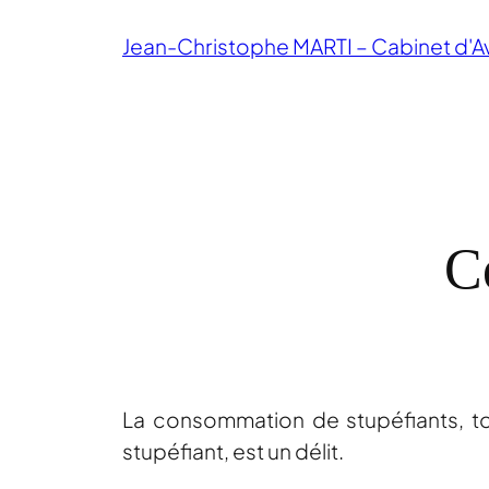
Aller
Jean-Christophe MARTI – Cabinet d'A
au
contenu
C
La consommation de stupéfiants, t
stupéfiant, est un délit.