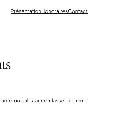
Présentation
Honoraires
Contact
ts
 plante ou substance classée comme