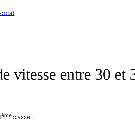
vocat
e vitesse entre 30 et
ème
4
classe :