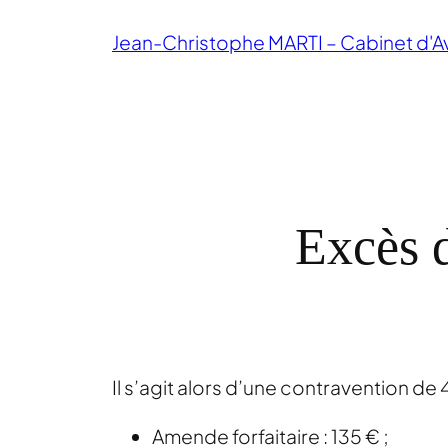
Aller
Jean-Christophe MARTI – Cabinet d'A
au
contenu
Excès d
Il s’agit alors d’une contravention de 
Amende forfaitaire : 135 € ;