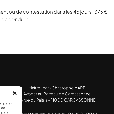
t ou de contestation dans les 45 jours : 375 € ;
s de conduire.
Maître Jean-Christophe MARTI
Avocat au Barreau de Carcassonne
26 rue du Palais – 11000 CARCASSONNE
s que les
t de
que le